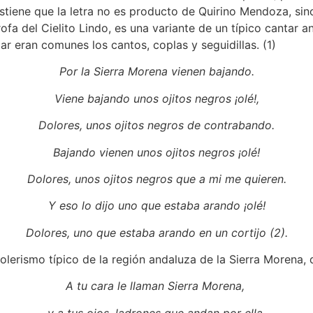
iene que la letra no es producto de Quirino Mendoza, sino
rofa del Cielito Lindo, es una variante de un típico cantar 
gar eran comunes los cantos, coplas y seguidillas. (1)
Por la Sierra Morena vienen bajando.
Viene bajando unos ojitos negros ¡olé!,
Dolores, unos ojitos negros de contrabando.
Bajando vienen unos ojitos negros ¡olé!
Dolores, unos ojitos negros que a mi me quieren.
Y eso lo dijo uno que estaba arando ¡olé!
Dolores, uno que estaba arando en un cortijo (2).
dolerismo típico de la región andaluza de la Sierra Morena, 
A tu cara le llaman Sierra Morena,
y a tus ojos, ladrones que andan por ella.