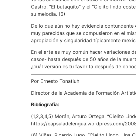
Castro, “El butaquito” y el “Cielito lindo cos
su melodía. (6)
De lo que aún no hay evidencia contundente e
muy parecidas que se compusieron en el mism
apropiación y singularidad típicamente mexi
En el arte es muy común hacer variaciones d
casos- hasta después de 50 años de la muerte
¿cuál versión es tu favorita después de cono
Por Ernesto Tonatiuh
Director de la
Academia de Formación Artísti
Bibliografía:
(1,2,3,4,5) Morán, Arturo Ortega. “Cielito Li
https://capsuladelengua.wordpress.com/2008/
(6) Viñas, Ricardo Lugo. “Cielito Lindo. Un