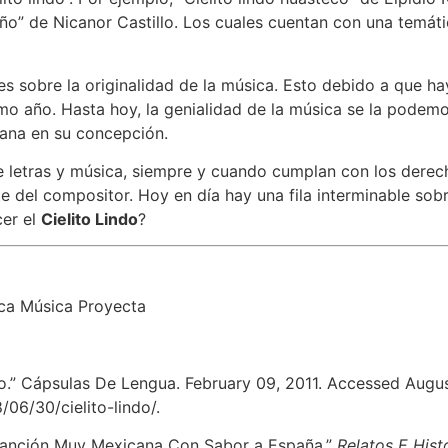
teño” de Nicanor Castillo. Los cuales cuentan con una temát
s sobre la originalidad de la música. Esto debido a que ha
o año. Hasta hoy, la genialidad de la música se la podemo
cana en su concepción.
e letras y música, siempre y cuando cumplan con los dere
 del compositor. Hoy en día hay una fila interminable sobr
cer el
Cielito Lindo
?
ca Música Proyecta
ndo.” Cápsulas De Lengua. February 09, 2011. Accessed Augu
06/30/cielito-lindo/
.
a Canción Muy Mexicana Con Sabor a España.”
Relatos E Hist