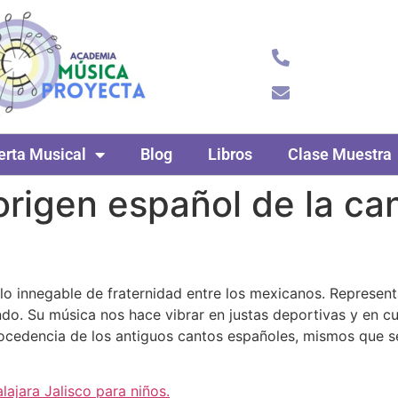
erta Musical
Blog
Libros
Clase Muestra
l origen español de la c
 innegable de fraternidad entre los mexicanos. Representa u
do. Su música nos hace vibrar en justas deportivas y en cua
ocedencia de los antiguos cantos españoles, mismos que se
ajara Jalisco para niños.