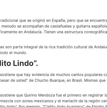
 tradicional que se originó en España, pero que se encuentr
 a menudo se acompañan de castañuelas y guitarra española.
íficamente en Andalucía. Tienen una estructura coreográfica
s son parte integral de la rica tradición cultural de Andalu
 todo el mundo.
lito Lindo”.
sostiene que hay evidencia de muchos cantos populares con 
A pesar de usted” de Chucho Buarque, en Brasil. Mismas que
sostiene que Quirino Mendoza fue el primero en registrar 
 mezcla con sones mexicanos y el mariachi de la región ce
lito lindo”. Por ejemplo, “Cielito lindo huasteco” de Elpidio 