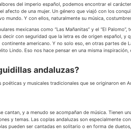
lbores del imperio español, podemos encontrar el carácter 
el afecto de una mujer. Un género que viajó con los conqu
evo mundo. Y con ellos, naturalmente su música, costumbre
lares mexicanas como “Las Mañanitas” y el “El Palomo”, ten
decir con seguridad que la letra es de origen español, y qu
 continente americano. Y no solo eso, en otras partes de 
elito Lindo. Eso nos hace pensar en una misma inspiración,
guidillas andaluzas?
 poéticas y musicales tradicionales que se originaron en A
e cantan, y a menudo se acompañan de música. Tienen una e
iones y temas. Las coplas andaluzas son especialmente con
las pueden ser cantadas en solitario o en forma de duetos