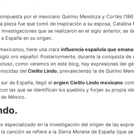
mpuesta por el mexicano Quirino Mendoza y Cortés (1862, X
a pieza fue que tomó de inspiración a su esposa, Catalina 
investigaciones que se realizaron en el siglo anterior, se 
r a España en su origen.
mexicanos, tiene una clara
influencia española que emana 
siglo oro español
. Posteriormente, durante la conquista de 
Incluso, como veremos en este blog, hay expresiones del gé
onocidas del
Cielito Lindo
, prevaleciendo la de Quirino Me
 sur de España, llegó el
orgien
Cielito Lindo mexicano
como
con las que se identifican los pueblos y forjan su propia 
a de México.
indo.
 especializado en la investigación del origen de las expre
la canción se refiere a la
Sierra Morena
de España (que se 